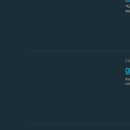
"A
зн
04
С
Ко
го