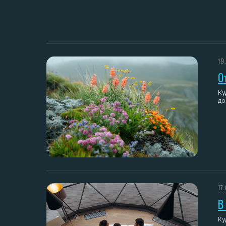
19
О
Ку
до
17
В
Ку