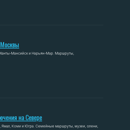
т Москвы
д, Ханты-Мансийск и Нарьян-Мар. Маршруты,
ючения на Севере
к, Ямал, Коми и Югра. Семейные маршруты, музеи, олени,