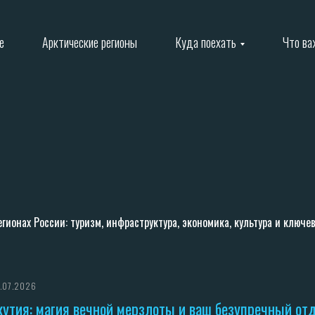
е
Арктические регионы
Куда поехать
Что ва
гионах России: туризм, инфраструктура, экономика, культура и ключе
.07.2026
кутия: магия вечной мерзлоты и ваш безупречный от