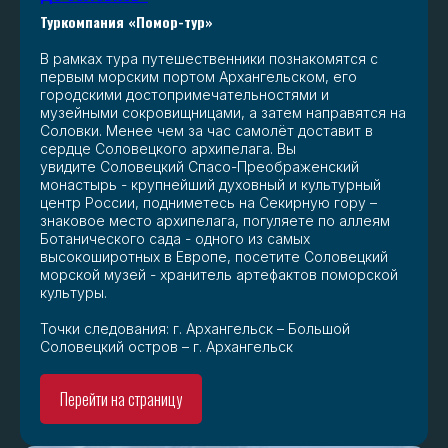
Туркомпания «Помор-тур»
В рамках тура путешественники познакомятся с
первым морским портом Архангельском, его
городскими достопримечательностями и
музейными сокровищницами, а затем направятся на
Соловки. Менее чем за час самолёт доставит в
сердце Соловецкого архипелага. Вы
увидите Соловецкий Спасо-Преображенский
монастырь - крупнейший духовный и культурный
центр России, подниметесь на Секирную гору –
знаковое место архипелага, погуляете по аллеям
Ботанического сада - одного из самых
высокоширотных в Европе, посетите Соловецкий
морской музей - хранитель артефактов поморской
культуры.
Точки следования: г. Архангельск – Большой
Соловецкий остров – г. Архангельск
Перейти на страницу