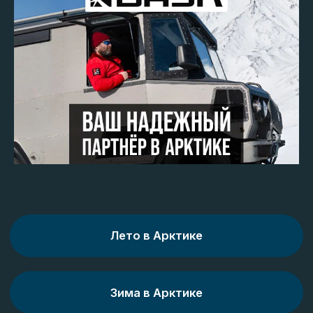
позволяет долго гулять даже ночью. В июле из
Мурманска стартуют экспедиционные круизы к
Северному полюсу (в 2025 году запланировано
два рейса).
+11…+14°C
Арктическая зона Карелии
Короткое, но комфортное лето (конец июня –
конец августа) подходит для отдыха на
побережье Белого моря и островах. Белые ночи
(май – середина августа) создают уникальную
атмосферу. Можно отправиться в походы,
рыбачить или просто наслаждаться природой.
Около +20°C (до +30°C)
Архангельская область
В период навигации (июль – сентябрь) можно
отправиться в морские круизы до Соловков,
Новой Земли и даже Земли Франца-Иосифа.
Также доступны круглогодичные маршруты,