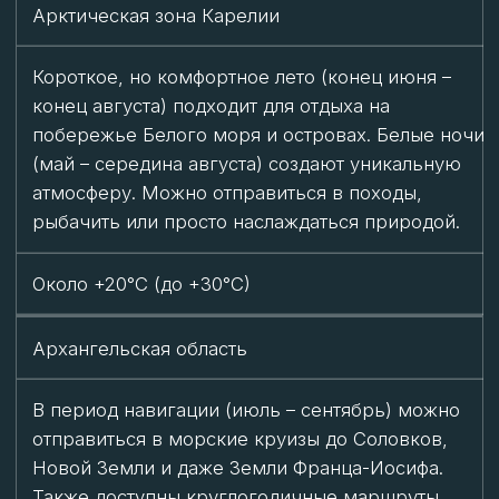
+6…+13°C
Ямало-Ненецкий АО
Пешие маршруты в горы Полярного Урала
(ледник Романтиков, долина Нефритов), рафтинг
и рыбалка. Также можно познакомиться с
культурой ненцев и посетить этнопарки.
+3,6…+15,3°C
Красноярский край
Идеальное время для посещения плато Путорана
(июль – сентябрь) — здесь мягкий климат и
полярный день. Также организуются круизы по
Енисею с посещением Дудинки, экспедиции в
тундру и сплавы по северным рекам.
+16…+20°C (до +30°C)