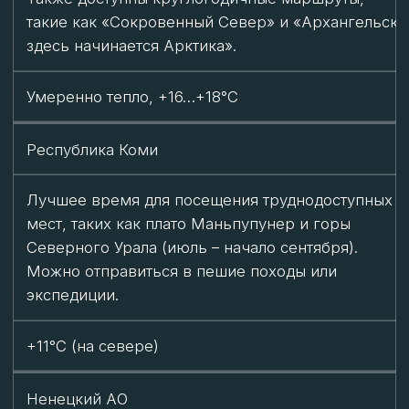
Якутия
Летние туры (июль – август) включают
экспедиции в тундру и сплавы по рекам. Можно
познакомиться с культурой местных народов и
увидеть уникальную природу.
Короткое лето, возможны заморозки, а может
быть и +28 в отдельные дни. Годовая амплитуда
температуры – одна из наибольших на планете.
Чукотский АО
Лучшее время для путешествий: можно
наблюдать китов, моржей и птичьи базары.
Также доступна рыбалка на нерку, кету, горбушу
и других рыб. Морская навигация позволяет
добраться до удаленных мест.
До +15°C