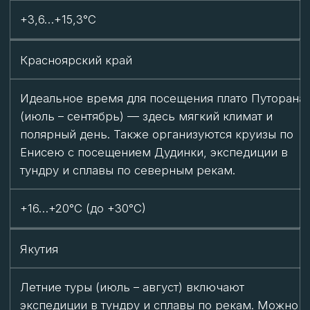
До -35°C
Архангельская область
Круглогодичные туристические маршруты,
включая зимние экспедиции. Можно отправиться
на Соловки или в удаленные районы на
снегоходах.
-9…-14°C, но возможны сильные морозы
Республика Коми
Вертолетные экскурсии к плато Маньпупунер
(февраль – апрель). Зимой регион менее
доступен, но любители экстрима могут
отправиться в походы или на зимнюю рыбалку.
-20°C (на севере)
Ненецкий АО