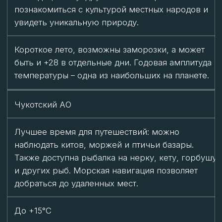
Подледная рыбалка (декабрь – май) на окуня,
щуку, хариуса и сига. Можно посетить стойбища
оленеводов и познакомиться с их бытом.
-12…-22°C
Ямало-Ненецкий АО
Визиты к оленеводам, празднование Дня
оленевода (март–апрель) с катанием на оленьих
и собачьих упряжках. Также можно отправиться
в этнопарки и познакомиться с культурой ненцев.
-22…-25°C
Красноярский край
Хели-ски (март–май) — вертолетная заброска для
экстремального катания. Также возможны
зимние экспедиции и походы по заснеженной
тундре.