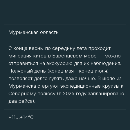
такие как «Сокровенный Север» и «Архангельск:
здесь начинается Арктика».
Умеренно тепло, +16…+18°C
Республика Коми
Лучшее время для посещения труднодоступных
мест, таких как плато Маньпупунер и горы
Северного Урала (июль – начало сентября).
Можно отправиться в пешие походы или
экспедиции.
+11°C (на севере)
Ненецкий АО
Сезон рыбалки на речную и озерную рыбу (июнь
– октябрь), а также на красную рыбу (середина
июля – середина сентября). Летом можно
посетить стойбища оленеводов и первый город
Заполярья – Пустозерск, известный как место
ссылки протопопа Аввакума.