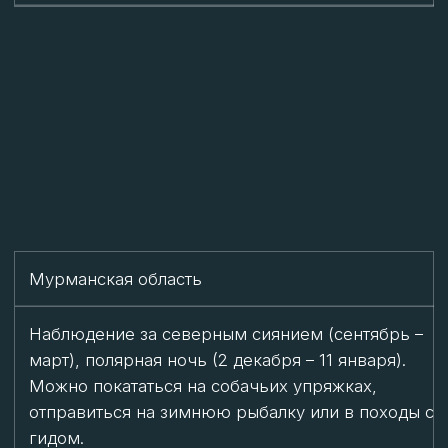
-30…-36°C
Якутия
Зимние туры (март–апрель), включая фестиваль
«Полюс холода» в Оймяконе (хотя сам Оймякон
не входит в Арктику). Можно отправиться в
экспедиции по тундре или на зимнюю рыбалку.
-28…-50°C (в горах)
Чукотский АО
Гонки на собачьих упряжках «Надежда» (весна),
зимняя рыбалка с использованием снегоходов и
вездеходов. Регион подходит для
экстремального туризма и знакомства с
культурой коренных народов.
До -30°C