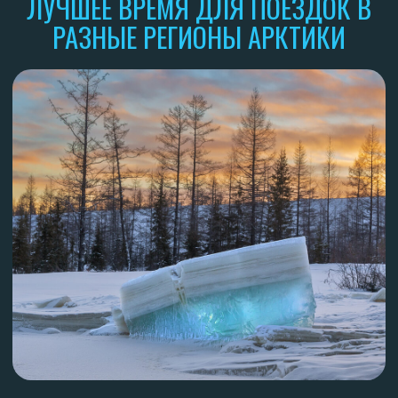
Полярный день и белые ночи – наблюдаются во всех
арктических регионах в среднем с 22 мая по 22 июля. В это
время солнце не заходит за горизонт, что позволяет долго
гулять даже ночью. Неудачное время для поездок обычно
приходится на весну и осень.
Туроператор «Панарктик стар» напоминает, что
чем севернее широта, тем дольше можно
«поймать» Аврору.
Северное сияние видно с сентября по март на
широтах 67–69°. Лучшее время для наблюдения –
зимние месяцы.
Добраться до «вершины мира» – на Северный