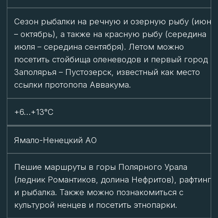
Мурманская область
Наблюдение за северным сиянием (сентябрь –
март), полярная ночь (2 декабря – 11 января).
Можно покататься на собачьих упряжках,
отправиться на зимнюю рыбалку или в походы с
гидом.
-12…-15°C
Арктическая зона Карелии
Новогодние туры с катанием на снегоходах,
подледной рыбалкой, баней и мастер-классами.
Январь и февраль — самые холодные месяцы, но
снежный покров (50–110 см) делает регион
привлекательным для зимних активностей.