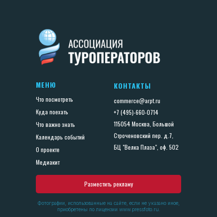
МЕНЮ
КОНТАКТЫ
Что посмотреть
commerce@arpt.ru
Куда поехать
+7 (495)-660-0714
115054 Москва, Большой
Что важно знать
Строченовский пер. д.7,
Календарь событий
БЦ "Велка Плаза", оф. 502
О проекте
Медиакит
Разместить рекламу
Фотографии, использованные на сайте, если не указано иное,
приобретены по лицензии www.pressfoto.ru.