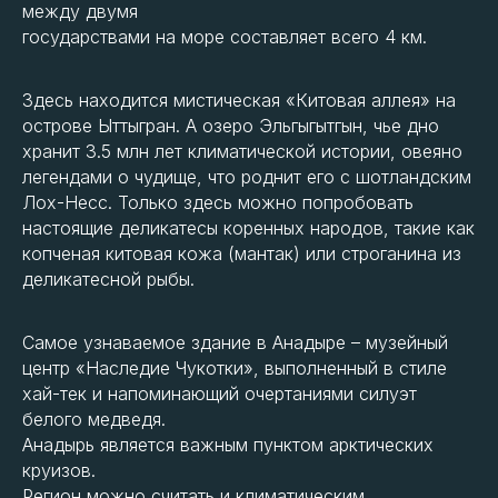
между двумя
государствами на море составляет всего 4 км.
Здесь находится мистическая «Китовая аллея» на
острове Ыттыгран. А озеро Эльгыгытгын, чье дно
хранит 3.5 млн лет климатической истории, овеяно
легендами о чудище, что роднит его с шотландским
Лох-Несс. Только здесь можно попробовать
настоящие деликатесы коренных народов, такие как
копченая китовая кожа (мантак) или строганина из
деликатесной рыбы.
Самое узнаваемое здание в Анадыре – музейный
центр «Наследие Чукотки», выполненный в стиле
хай-тек и напоминающий очертаниями силуэт
белого медведя.
Анадырь является важным пунктом арктических
круизов.
Регион можно считать и климатическим