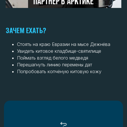
ЗАЧЕМ ЕХАТЬ?
Площадь региона
Стоять на краю Евразии на мысе Дежнёва
Увидеть китовое кладбище-святилище
721,5 тыс. км²
Поймать взгляд белого медведя
Перешагнуть линию перемены дат
Попробовать копчёную китовую кожу