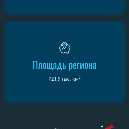
от 3 часов
ХАБАРОВСК
АНАДЫРЬ
от 4 часов 15 минут
ВЛАДИВОСТОК
АНАДЫРЬ
от 5 часов 15 минут
МОСКВА
ПЕВЕК
от 11 часов 10 минут
КЛИМАТ
Близость к полярным широтам делает климат
Чукотки суровым, практически экстремальным.