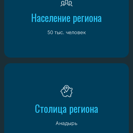
Чукотка
Регионы, полностью или частично, относящиеся
к Арктической зоне России
ЯКУТСК
ПЕВЕК
от 3 часов
МОСКВА
АНАДЫРЬ
от 8 часов 15 минут
НОВОСИБИРСК
ПЕВЕК
от 6 часов 30 минут
МАГАДАН
ПЕВЕК