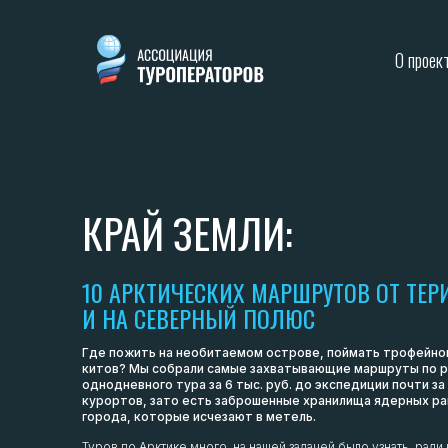
О проек
КРАЙ ЗЕМЛИ:
10 АРКТИЧЕСКИХ МАРШРУТОВ ОТ ТЕР
И НА СЕВЕРНЫЙ ПОЛЮС
Где пожить на необитаемом острове, поймать трофейного
китов? Мы собрали самые захватывающие маршруты по р
однодневного тура за 6 тыс. руб. до экспедиции почти за
курортов, зато есть заброшенные хранилища ядерных рак
города, которые исчезают в метель.
Туров по Арктике много, на нашей задачей было узнать, рад