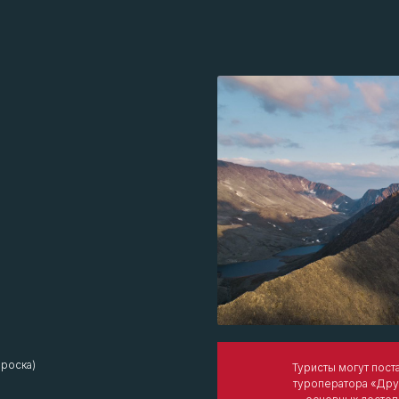
броска)
Туристы могут пост
туроператора «Друг