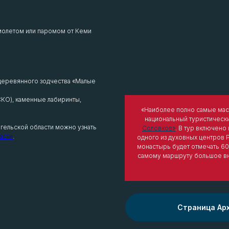
молетом или паромом от Кеми
 деревянного зодчества «Малые
КО), каменные лабиринты,
«Наиболее полно самые мас
национальный туристическ
гельской области можно узнать
Соловков»
. В тур включено
асти
.
одного из духовных центров 
монастырь будет отмечать 60
самому маршруту большое вни
Страница Ар