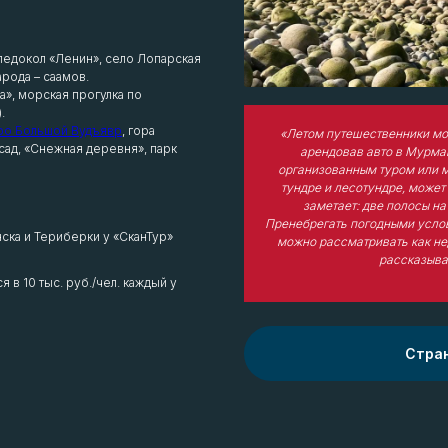
ледокол «Ленин», село Лопарская
арода – саамов.
а», морская прогулка по
.
ро Большой Вудъявр
, гора
«Летом путешественники мог
ад, «Снежная деревня», парк
арендовав авто в Мурман
организованным туром или м
тундре и лесотундре, может
заметает: две полосы н
Пренебрегать погодными услов
ка и Териберки у «СканТур»
можно рассматривать как нед
рассказыва
 в 10 тыс. руб./чел. каждый у
Стра