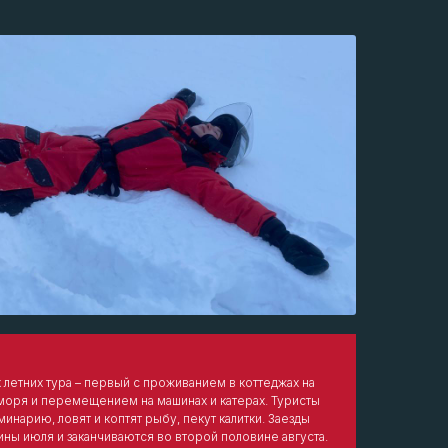
х летних тура – первый с проживанием в коттеджах на
моря и перемещением на машинах и катерах. Туристы
инарию, ловят и коптят рыбу, пекут калитки. Заезды
ны июля и заканчиваются во второй половине августа.