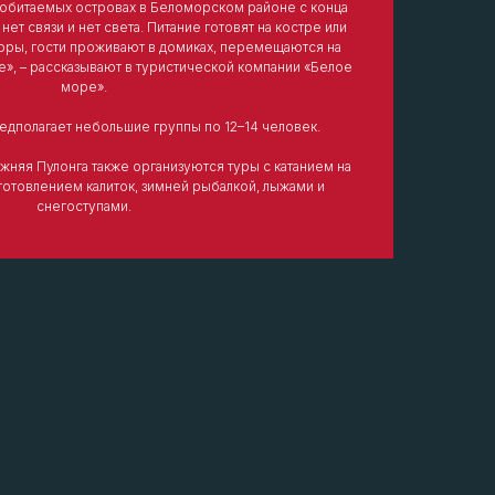
еобитаемых островах в Беломорском районе с конца
 нет связи и нет света. Питание готовят на костре или
торы, гости проживают в домиках, перемещаются на
е», – рассказывают в туристической компании «Белое
море».
едполагает небольшие группы по 12–14 человек.
жняя Пулонга также организуются туры с катанием на
готовлением калиток, зимней рыбалкой, лыжами и
снегоступами.