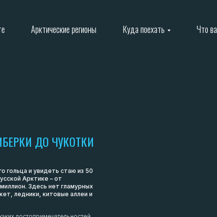
те
Арктические регионы
Куда поехать
Что в
ИБЕРКИ ДО ЧУКОТКИ
 гольца и увидеть стаю из 50
усской Арктике – от
 миллион. Здесь нет гламурных
ет, ледники, китовые аллеи и
и каких достопримечательностей