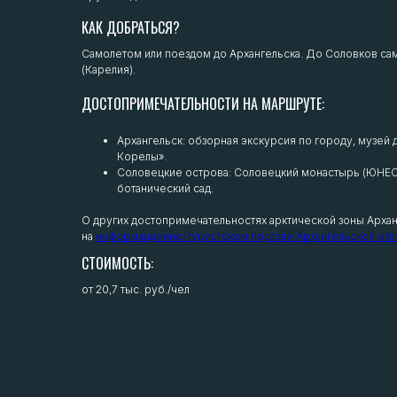
КАК ДОБРАТЬСЯ?
Самолетом или поездом до Архангельска. До Соловков са
(Карелия).
ДОСТОПРИМЕЧАТЕЛЬНОСТИ НА МАРШРУТЕ:
Архангельск: обзорная экскурсия по городу, музей
Корелы».
Соловецкие острова: Соловецкий монастырь (ЮНЕС
ботанический сад.
О других достопримечательностях арктической зоны Архан
на
и
нформационно-туристском портале Архангельской обл
СТОИМОСТЬ:
от 20,7 тыс. руб./чел