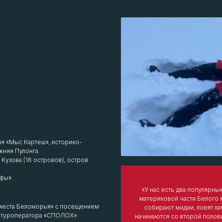
ия «Мыс Картеш», историко-
жняя Пулонга.
Кузова (16 островов), остров
фы».
«У нас есть два популярны
материковой части Белого 
е места Беломорья» с посещением
собирают мидии, ловят лам
 у туроператора «СПОЛОХ»
начинаются со второй полови