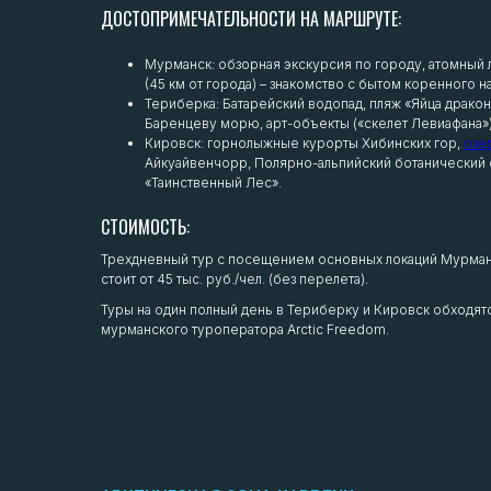
ДОСТОПРИМЕЧАТЕЛЬНОСТИ НА МАРШРУТЕ:
Мурманск: обзорная экскурсия по городу, атомный 
(45 км от города) – знакомство с бытом коренного н
Териберка: Батарейский водопад, пляж «Яйца дракон
Баренцеву морю, арт-объекты («скелет Левиафана»)
Кировск: горнолыжные курорты Хибинских гор,
озе
Айкуайвенчорр, Полярно-альпийский ботанический с
«Таинственный Лес».
СТОИМОСТЬ:
Трехдневный тур с посещением основных локаций Мурманс
стоит от 45 тыс. руб./чел. (без перелета).
Туры на один полный день в Териберку и Кировск обходятся
мурманского туроператора Arctic Freedom.