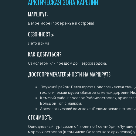
АРКТИЧЕСКАЯ ЗОНА КАРЕЛИИ
МАРШРУТ:
Белое море (побережье и острова)
СЕЗОННОСТЬ:
Лето и зима
КАК ДОБРАТЬСЯ?
Самолетом или поездом до Петрозаводска.
ДОСТОПРИМЕЧАТЕЛЬНОСТИ НА МАРШРУТЕ:
Лоухский район: Беломорская биологическая станц
геологический музей «Валитов камень», деревня Ни
Кемский район: поселок Рабочеостровск, архипелаг 
Большой Топ с маяком.
Археологический комплекс «Беломорские петрогли
СТОИМОСТЬ:
Однодневный тур (сезон с 1 июня по 1 сентября) «Лучши
морских островов (в том числе Соловецкого архипелага)