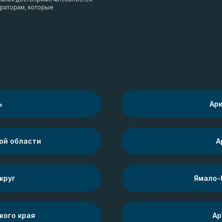
ераторам, которые
ь
Арк
ой области
А
круг
Ямало-
кого края
Ар