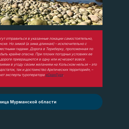
ут отправиться в указанные локации самостоятельно,
ске. Но зимой (а зима длинная) – исключительно с
естными гидами. Дорога в Териберку, проложенная по
 быть крайне опасна. При плохих погодных условиях ее
а дороге превращаются в одну или исчезают вовсе.
иями в угоду своим желаниям на Кольском нельзя – это
остаток, так и достоинство Арктических территорий», –
ют эксперты туроператора
«СканТур»
.
ница Мурманской области