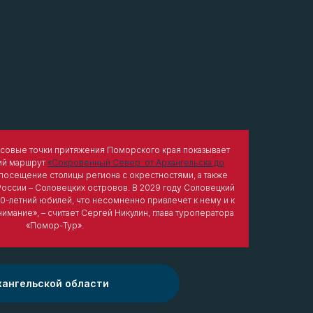
совые точки притяжения Поморского края показывает
ий маршрут
«Сокровенный Север: от Архангельска до
 посещение столицы региона с окрестностями, а также
России – Соловецких островов. В 2029 году Соловецкий
0-летний юбилей, что несомненно привлечет к нему и к
мание», – считает Сергей Никулин, глава туроператора
«Помор-Тур».
хангельской области