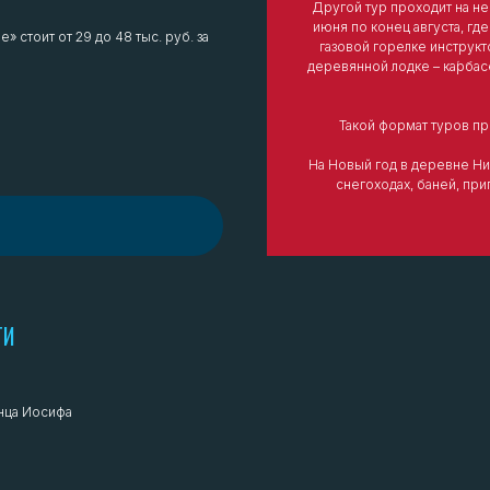
Другой тур проходит на н
июня по конец августа, где
 стоит от 29 до 48 тыс. руб. за
газовой горелке инструк
деревянной лодке – ка́рбас
Такой формат туров пр
На Новый год в деревне Ни
снегоходах, баней, при
ТИ
нца Иосифа