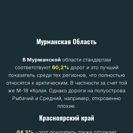
В Якутии, крупнейшем регионе, 90% территории
доступны лишь по временным зимним дорогам,
требующим ежегодного обустройства (свыше
9000 км, из них 5700 км в арктических улусах).
Хотя зимники функционируют долго (октябрь-
май/июнь), они небезопасны и ненадежны.
Критически низкая плотность (менее 10 км на