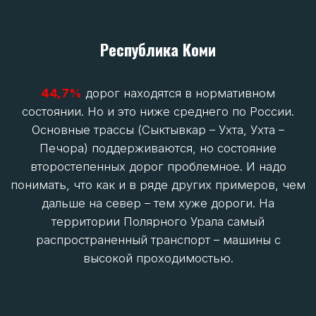
Мурманская Область
В Мурманской
области стандартам
соответствуют
60,2%
дорог и это лучший
показатель среди тех регионов, что полностью
относятся к арктическим. В частности за счет той
же М-18 «Кола». Однако дороги на полуострова
Рыбачий и Средний, например, откровенно
плохие.
Красноярский край
64,3%
- этот
показатель также отражает
состояние основных дорог на юге края (где
сосредоточено население). Северные и
арктические районы края (Таймыр, Эвенкия)