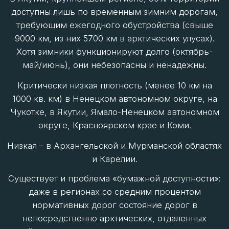
состоянии
64.3%
Плотность дорог (км/1000 км²)
11.8
Регион
Республика Саха (Якутия)
% дорог в нормативном
состоянии
51.7%
Плотность дорог (км/1000 км²)
4.1
Регион
Чукотский АО