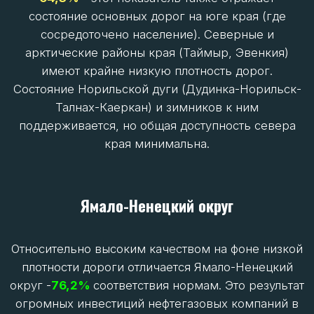
1000 кв. км) в Ненецком автономном округе, на
Чукотке, в Якутии, Ямало-Ненецком автономном
округе, Красноярском крае и Коми.
Низкая – в Архангельской и Мурманской областях
и Карелии.
Существует и проблема «бумажной доступности»:
даже в регионах со средним процентом
нормативных дорог состояние дорог в
непосредственно арктических, отдаленных
районах часто значительно хуже заявленного
среднего показателя. Паспорта доступности не
всегда отражают реальность на местах.
Регион
Архангельская область
% дорог в нормативном
состоянии
16.9%