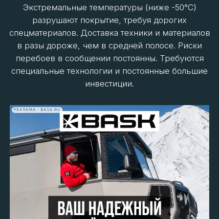
Архангельская область
Абсолютный аутсайдер России по качеству дорог.
Только
16,9%
из них находится в нормативном
состоянии. Даже основные транспортные артерии
(включая дорогу на Мурманск и к космодрому
Плесецк) требуют срочных масштабных
инвестиций. Местные дороги и подъезды к
отдаленным поселкам еще хуже.
По словам генерального директора
РЕКЛАМА • BASK.RU
туроператора «Помор-Тур» Сергея
Никулина, такое плачевное состояние
дорожного покрытия напрямую влияет на
развитие туризма – экскурсионные
программы просто невозможно
реализовать – транспортные компании и
водители просто отказываются от работы
на определенных направлениях – ремонт
машин выходит себе дороже.