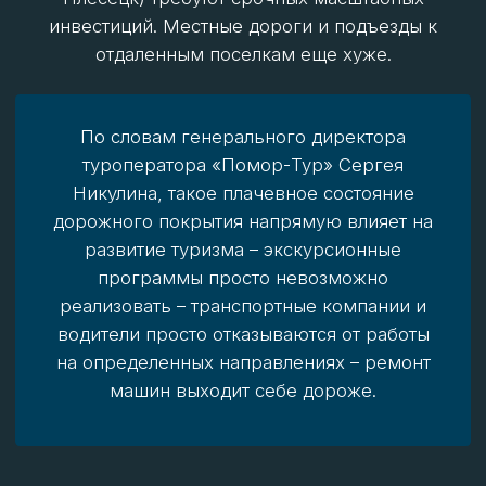
дорога к Тикси и другие северные трассы. Они
находятся в сложном состоянии или являются
сезонными зимниками. Летом многие районы
доступны только по рекам или воздуху.
Республика Карелия
Здесь нормативам соответствуют
52,6%
дорог –
это средний по стране показатель. Основная
трасса М-18 «Кола» в относительно приемлемом
состоянии, но дороги к отдаленным поселкам
Беломорья и на северо-востоке (Костомукша,
Калевала) требуют улучшения. Опять же, качество
очень неравномерное. Даже на юге региона
движение по некоторым дорогам затруднено, не
говоря уже о севере.