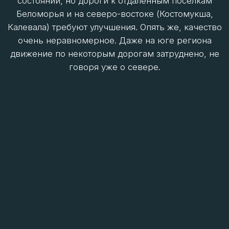
Копи, дороги к золотым приискам) стараются
содержать в нормативном состоянии из-за
стратегической важности и отсутствия
альтернатив.
ДОРОГИ В АРКТИЧЕСКИХ РЕГИОНАХ С
ТОЧКИ ЗРЕНИЯ ПЛОТНОСТИ
Огромные территории Арктики практически не
имеют круглогодичных дорог. Арктические
регионы имеют худшие показатели в стране.
Плотность автодорог на Таймыре в 350 раз ниже
среднероссийской, на Чукотке – в 46.2 раза, в
Ненецком АО – в 33.6 раза.