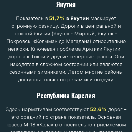
имеют крайне низкую плотность дорог.
Состояние Норильской дуги (Дудинка-Норильск-
Талнах-Каеркан) и зимников к ним
поддерживается, но общая доступность севера
края минимальна.
Ямало-Ненецкий округ
Относительно высоким качеством на фоне низкой
плотности дороги отличается Ямало-Ненецкий
округ -
76,2%
соответствия нормам. Это результат
огромных инвестиций нефтегазовых компаний в
инфраструктуру для доступа к месторождениям.
Дороги Надыр – Уренгой – Новый Уренгой, Новый
Уренгой – Ямбург, Коротчаево – Игарка (зимник)
поддерживаются хорошо. Но это
именно точечные магистрали.
Чукотка
Похожая ситуация на Чукотке (
65,7%
дорог в
норме), но плотность их крайне низкая. Основные
трассы (Анадырь – Билибино, Анадырь – Угольные