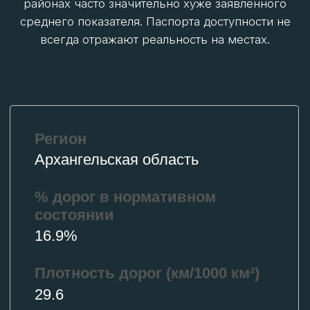
% дорог в нормативном
состоянии
65.7%
Плотность дорог (км/1000 км²)
1.3
*на основе данных «РИА Рейтинг».
КАКИЕ ДОРОГИ СТРОЯТСЯ И БУДУТ
ПОСТРОЕНЫ В АРКТИКЕ?
Освоение Арктики и устойчивое развитие ее