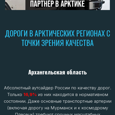
Республика Коми
44,7%
дорог находятся в нормативном
состоянии. Но и это ниже среднего по России.
Основные трассы (Сыктывкар – Ухта, Ухта –
Печора) поддерживаются, но состояние
второстепенных дорог проблемное. И надо
понимать, что как и в ряде других примеров, чем
дальше на север – тем хуже дороги. На
территории Полярного Урала самый
распространенный транспорт – машины с
высокой проходимостью.
Якутия
Показатель в
51,7%
в Якутии
маскирует
огромную разницу. Дороги в центральной и
южной Якутии (Якутск - Мирный, Якутск -
Покровск, «Колыма» до Магадана) относительно
неплохи. Ключевая проблема Арктики Якутии –