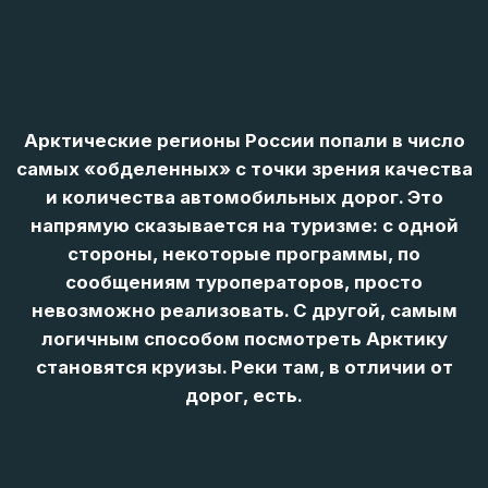
дорог, есть.
Дорожная сеть Арктической зоны России
характеризуется экстремально низкой
плотностью и огромными диспропорциями в
качестве.
За пределами ограниченного числа
стратегических магистралей, построенных и
поддерживаемых ресурсными компаниями в
Ямало-Ненецком автономном округе и на
Чукотке, или имеющих общегосударственное
значение (как трасса «Кола» в Мурманской
области.), состояние дорог варьируется от
неудовлетворительного до катастрофического
(Архангельская обл.).
По России в среднем 50% дорог имеют твердое
покрытие, в Арктике – лишь около 14%.
Экстремальные температуры (ниже -50°С)
разрушают покрытие, требуя дорогих
спецматериалов. Доставка техники и материалов