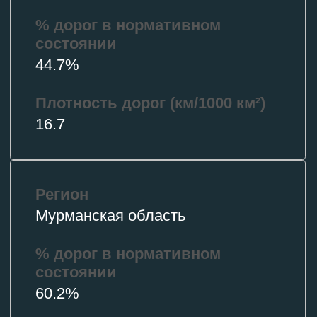
Реконструкция дорог в Беломорске
(капитальный ремонт автодорожной сети).
Модернизация мостовых переходов.
Ремонт моста через реку Кемь (ключевой
инфраструктурный объект в городе Кемь).
В Коми – ремонт кольцевой автодороги в
Воркуте.
Все планы, как следует из этих данных, касаются
только дорог в так относительно развитых
западных арктических регионах. И остаются
очень точечными.
Екатерина Тропова
Фото: АТОР